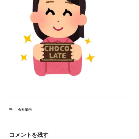
カ
会社案内
テ
ゴ
リ
ー
コメントを残す