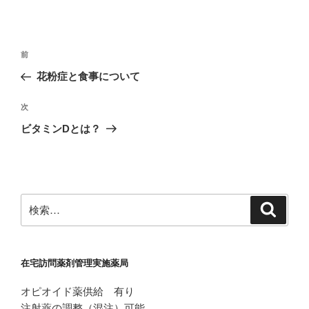
投
前
前
稿
の
花粉症と食事について
ナ
投
ビ
稿
次
次
ゲ
の
ビタミンDとは？
投
ー
稿
シ
ョ
ン
検
検
索
索:
在宅訪問薬剤管理実施薬局
オピオイド薬供給 有り
注射薬の調整（混注）可能