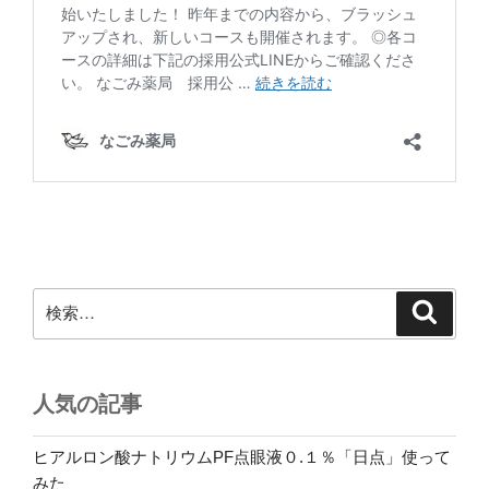
検
検
索
索:
人気の記事
ヒアルロン酸ナトリウムPF点眼液０.１％「日点」使って
みた