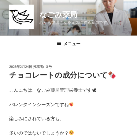
コ
ン
なごみ薬局
テ
心から患者さんを元気にする薬局です。
ン
ツ
へ
メニュー
ス
キ
ッ
投
2023年2月24日
投稿者:
３号
プ
稿
チョコレートの成分について
日:
こんにちは、なごみ薬局管理栄養士です🕊
バレンタインシーズンですね
楽しみにされている方も、
多いのではないでしょうか？