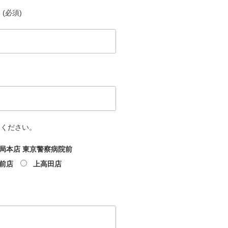
(必須)
てください。
局本店 東京警察病院前
前店
上高田店
文