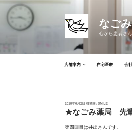
コ
ン
テ
なごみ
ン
ツ
心から患者さん
へ
ス
キ
ッ
店舗案内
在宅医療
会
プ
投
2018年6月2日
投稿者:
SMILE
稿
★なごみ薬局 先
日:
第四回目は井出さんです。