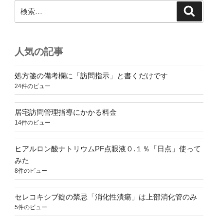
検
検
索
索:
人気の記事
処方箋の備考欄に「訪問指示」と書くだけです
24件のビュー
居宅訪問管理指導にかかる料金
14件のビュー
ヒアルロン酸ナトリウムPF点眼液０.１％「日点」使って
みた
8件のビュー
セレコキシブ錠の禁忌「消化性潰瘍」は上部消化管のみ
5件のビュー