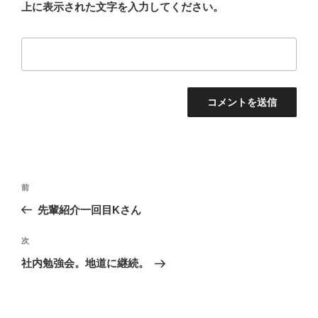
上に表示された文字を入力してください。
投
前
前
稿
の
先輩紹介一回目Kさん
ナ
投
ビ
稿
次
次
ゲ
の
社内勉強会。地道に継続。
投
ー
稿
シ