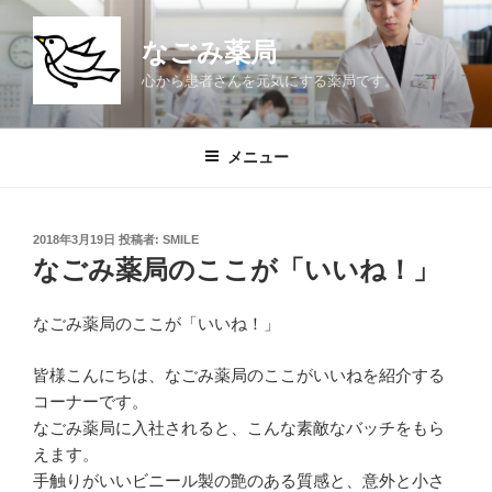
コ
ン
なごみ薬局
テ
心から患者さんを元気にする薬局です。
ン
ツ
へ
メニュー
ス
キ
ッ
投
2018年3月19日
投稿者:
SMILE
プ
稿
なごみ薬局のここが「いいね！」
日:
なごみ薬局のここが「いいね！」
皆様こんにちは、なごみ薬局のここがいいねを紹介する
コーナーです。
なごみ薬局に入社されると、こんな素敵なバッチをもら
えます。
手触りがいいビニール製の艶のある質感と、意外と小さ