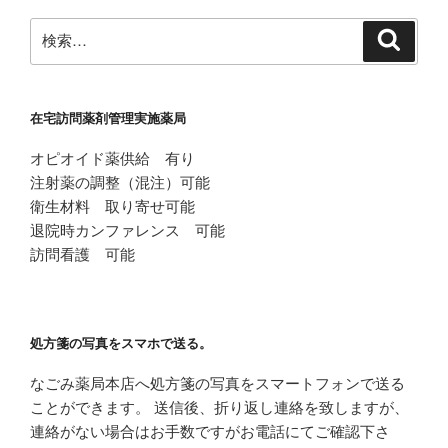
ョ
ン
検
検
索
索:
在宅訪問薬剤管理実施薬局
オピオイド薬供給 有り
注射薬の調整（混注）可能
衛生材料 取り寄せ可能
退院時カンファレンス 可能
訪問看護 可能
処方箋の写真をスマホで送る。
なごみ薬局本店へ処方箋の写真をスマートフォンで送る
ことができます。 送信後、折り返し連絡を致しますが、
連絡がない場合はお手数ですがお電話にてご確認下さ