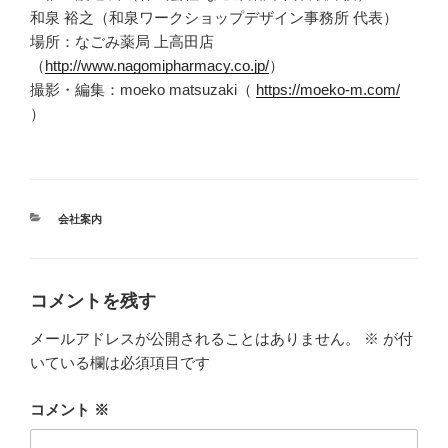
和泉 裕之（和泉ワークショップデザイン事務所 代表）
場所：なごみ薬局 上高田店
（
http://www.nagomipharmacy.co.jp/
）
撮影・編集：moeko matsuzaki（
https://moeko-m.com/
）
カ
会社案内
テ
ゴ
リ
ー
コメントを残す
メールアドレスが公開されることはありません。
※
が付
いている欄は必須項目です
コメント
※