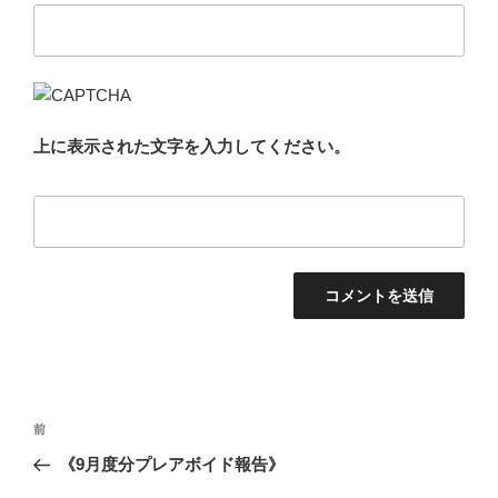
上に表示された文字を入力してください。
投
前
前
稿
の
《9月度分プレアボイド報告》
ナ
投