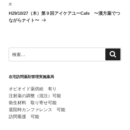
ビ
稿
次
次
ゲ
の
H29/10/27（木）第９回アイケアユーCafe 〜漢方薬でつ
投
ー
ながらナイト〜
稿
シ
ョ
ン
検
検
索
索:
在宅訪問薬剤管理実施薬局
オピオイド薬供給 有り
注射薬の調整（混注）可能
衛生材料 取り寄せ可能
退院時カンファレンス 可能
訪問看護 可能