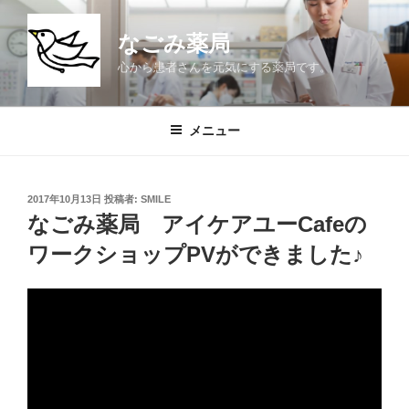
コ
ン
なごみ薬局
テ
心から患者さんを元気にする薬局です。
ン
ツ
へ
メニュー
ス
キ
ッ
投
2017年10月13日
投稿者:
SMILE
プ
稿
なごみ薬局 アイケアユーCafeの
日:
ワークショップPVができました♪