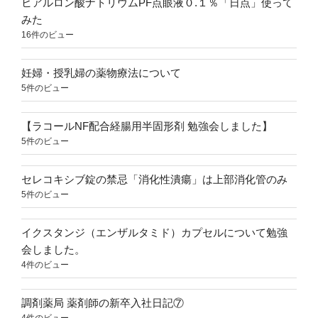
ヒアルロン酸ナトリウムPF点眼液０.１％「日点」使って
みた
16件のビュー
妊婦・授乳婦の薬物療法について
5件のビュー
【ラコールNF配合経腸用半固形剤 勉強会しました】
5件のビュー
セレコキシブ錠の禁忌「消化性潰瘍」は上部消化管のみ
5件のビュー
イクスタンジ（エンザルタミド）カプセルについて勉強
会しました。
4件のビュー
調剤薬局 薬剤師の新卒入社日記⑦