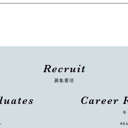
募集要項
キ
RE